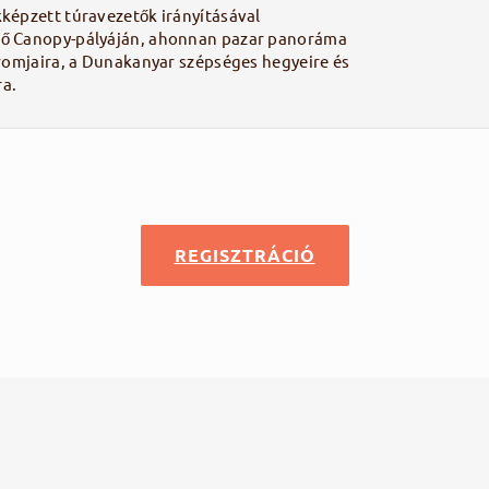
képzett túravezetők irányításával
ső Canopy-pályáján, ahonnan pazar panoráma
 romjaira, a Dunakanyar szépséges hegyeire és
a.
REGISZTRÁCIÓ